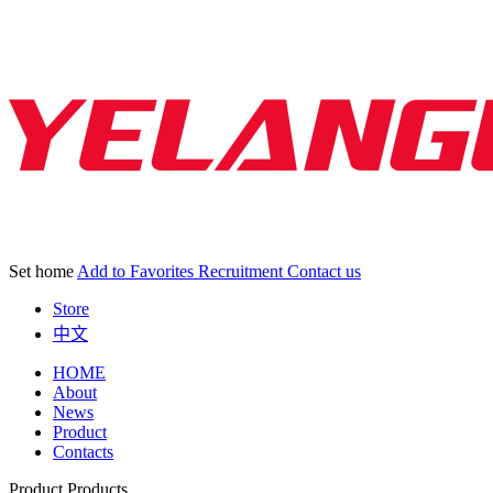
Set home
Add to Favorites
Recruitment
Contact us
Store
中文
HOME
About
News
Product
Contacts
Product
Products