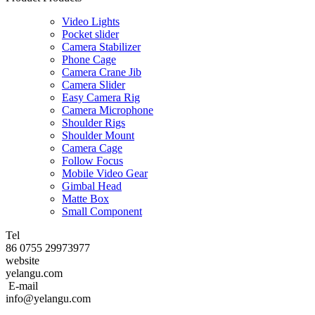
Video Lights
Pocket slider
Camera Stabilizer
Phone Cage
Camera Crane Jib
Camera Slider
Easy Camera Rig
Camera Microphone
Shoulder Rigs
Shoulder Mount
Camera Cage
Follow Focus
Mobile Video Gear
Gimbal Head
Matte Box
Small Component
Tel
86 0755 29973977
website
yelangu.com
E-mail
info@yelangu.com