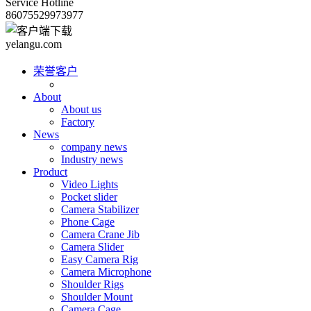
Service Hotline
86075529973977
yelangu.com
荣誉客户
About
About us
Factory
News
company news
Industry news
Product
Video Lights
Pocket slider
Camera Stabilizer
Phone Cage
Camera Crane Jib
Camera Slider
Easy Camera Rig
Camera Microphone
Shoulder Rigs
Shoulder Mount
Camera Cage